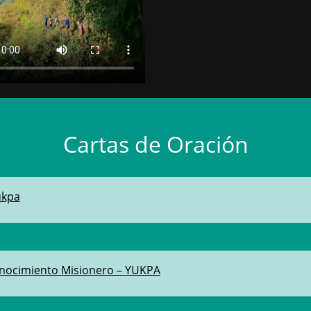
Cartas de Oración
ukpa
onocimiento Misionero – YUKPA